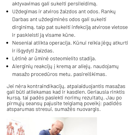
aktyvavimas gali sukelti persileidimą.
Uždegimas ir atviros žaizdos ant odos. Rankų
Darbas ant uždegiminės odos gali sukelti
dirginimą, taip pat sukelti infekciją atvirose vietose
ir paskleisti ją visame kūne.
Neseniai atlikta operacija. Kūnui reikia jėgų atkurti
ir išgydyti žaizdas.
Lėtinė ar ūminė osteomielito stadija.
Alerginių reakcijų į kremą ar aliejų, naudojamų
masažo procedūros metu, pasireiškimas.
Jei nėra kontraindikacijų, atpalaiduojantis masažas
gali būti atliekamas kad ir kasdien. Geriausia rinktis
kursą, tai padės pasiekti norimų rezultatų. Jau po
pirmųjų seansų pajusite teigiamą poveikį: padidės
atsparumas stresui, sumažės nuovargis.