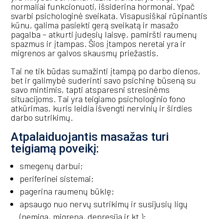
normaliai funkcionuoti, išsiderina hormonai. Ypač
svarbi psichologinė sveikata. Visapusiškai rūpinantis
kūnu, galima pasiekti gerą sveikatą ir masažo
pagalba – atkurti judesių laisvę, pamiršti raumenų
spazmus ir įtampas. Šios įtampos neretai yra ir
migrenos ar galvos skausmų priežastis.
Tai ne tik būdas sumažinti įtampą po darbo dienos,
bet ir galimybė suderinti savo psichinę būseną su
savo mintimis, tapti atsparesni stresinėms
situacijoms. Tai yra teigiamo psichologinio fono
atkūrimas, kuris leidia išvengti nervinių ir širdies
darbo sutrikimų.
Atpalaiduojantis masažas turi
teigiamą poveikį:
smegenų darbui;
periferinei sistemai;
pagerina raumenų būklę;
apsaugo nuo nervų sutrikimų ir susijusių ligų
(nemiga, migrena, depresija ir kt.);