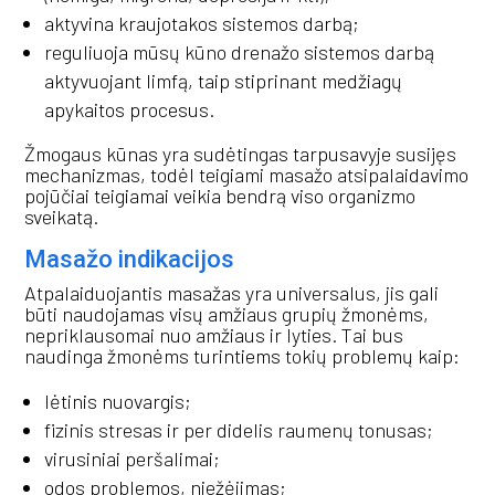
aktyvina kraujotakos sistemos darbą;
reguliuoja mūsų kūno drenažo sistemos darbą
aktyvuojant limfą, taip stiprinant medžiagų
apykaitos procesus.
Žmogaus kūnas yra sudėtingas tarpusavyje susijęs
mechanizmas, todėl teigiami masažo atsipalaidavimo
pojūčiai teigiamai veikia bendrą viso organizmo
sveikatą.
Masažo indikacijos
Atpalaiduojantis masažas yra universalus, jis gali
būti naudojamas visų amžiaus grupių žmonėms,
nepriklausomai nuo amžiaus ir lyties. Tai bus
naudinga žmonėms turintiems tokių problemų kaip:
lėtinis nuovargis;
fizinis stresas ir per didelis raumenų tonusas;
virusiniai peršalimai;
odos problemos, niežėjimas;