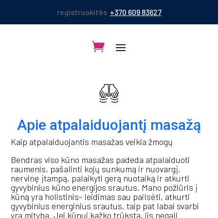
registruokitės
+370 609 83627
Apie atpalaiduojantį masažą
Kaip atpalaiduojantis masažas veikia žmogų
Bendras viso kūno masažas padeda atpalaiduoti
raumenis, pašalinti kojų sunkumą ir nuovargį,
nervinę įtampą, palaikyti gerą nuotaiką ir atkurti
gyvybinius kūno energijos srautus. Mano požiūris į
kūną yra holistinis- leidimas sau pailsėti, atkurti
gyvybinius energinius srautus, taip pat labai svarbi
yra mityba. Jei kūnui kažko trūksta, jis negali