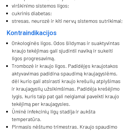
virškinimo sistemos ligos;
cukrinis diabetas;
stresas, neurozė ir kiti nervų sistemos sutrikimai;
Kontraindikacijos
Onkologinės ligos. Odos šildymas ir suaktyvintas
kraujo tekėjimas gali sjudintii naviką ir sukelti
ligos progresavimą.
Trombozė ir kraujo ligos. Padidėjęs kraujotakos
aktyvavimas padidina spaudimą kraujagyslėms,
dėl kurio gali atsirasti kraujo krešulių atplyšimas
ir kraujagyslių užsikimšimas. Padidėja krešėjimo
lygis, kuris taip pat gali neigiamai paveikti kraujo
tekėjimą per kraujagysles.
Ūminė infekcinių ligų stadija ir aukšta
temperatūra.
Pirmasis nėštumo trimestras. Kraujo spaudimo